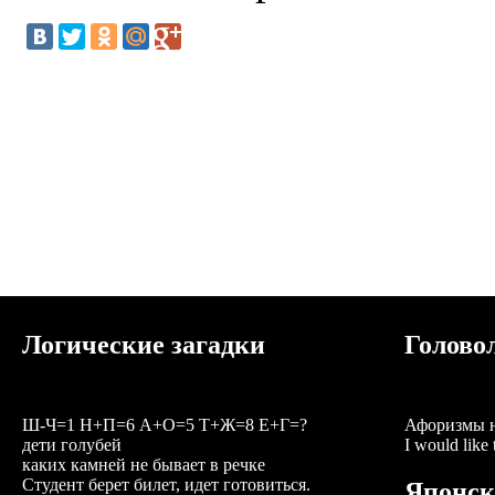
Логические загадки
Голово
Ш-Ч=1 Н+П=6 А+О=5 Т+Ж=8 Е+Г=?
Афоризмы н
дети голубей
I would like 
каких камней не бывает в речке
Студент берет билет, идет готовиться.
Японс