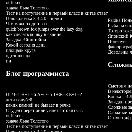
ottffssent
задача Льва Толстого
Тест на поступление в первый класс в китае ответ
Головоломка 8 3 4 0 спички
Рыбка Понь
Что можно один раз
Рыба на яп
quick brown fox jumps over the lazy dog
Тоторо текс
как сделать кошку в скайпе
Японский I
Загадка Эйнштейна
Поцелуй
Какой сегодня день
флюорограф
площадь круга
Довольны л
одтчпшсвдд
пи
Сложны
Блог программиста
Смотрим на
В некоторы
Ш-Ч=1 Н+П=6 А+О=5 Т+Ж=8 Е+Г=?
Кошка – 3 Л
дети голубей
Загадки пр
каких камней не бывает в речке
Сложные за
Студент берет билет, идет готовиться.
Сложные за
ottffssent
Стихи циф
задача Льва Толстого
Тест на поступление в первый класс в китае ответ
Головоломка 8 3 4 0 спички